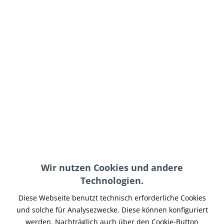
145,90 € *
inkl. MwSt.
zzgl. Versand-, Logistik- bzw. Versicherungskosten
Farbe:
In den
Warenkorb
Merken
Wir nutzen Cookies und andere
Artikel-Nr.:
HDSC-003
Technologien.
Teilen
Tweet
Pin it
Teilen
Diese Webseite benutzt technisch erforderliche Cookies
und solche für Analysezwecke. Diese können konfiguriert
Beschreibung
werden. Nachträglich auch über den Cookie-Button