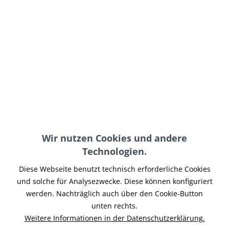
89,95 € *
inkl. MwSt.
zzgl. Versand-, Logistik- bzw. Versicherungskosten
im Außenlager, Lieferzeit 7-14 Werktage
In den
Warenkorb
Merken
Artikel-Nr.:
BPSW-042
Wir nutzen Cookies und andere
Technologien.
Teilen
Tweet
Pin it
Teilen
Diese Webseite benutzt technisch erforderliche Cookies
Beschreibung
und solche für Analysezwecke. Diese können konfiguriert
LED Scheinwerfer TYP1.1 E-geprüft und zugelassen für den
werden. Nachträglich auch über den Cookie-Button
Straßenverkehr mit Tagfahrlicht (weiß)...
mehr
unten rechts.
Weitere Informationen in der Datenschutzerklärung.
Ähnliche Artikel