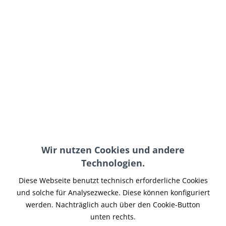
499,00 € *
inkl. MwSt.
zzgl. Versand-, Logistik- bzw. Versicherungskosten
im Außenlager, Lieferzeit 7-14 Werktage
In den
Warenkorb
Merken
Artikel-Nr.:
XLHB-005
Wir nutzen Cookies und andere
Teilen
Tweet
Pin it
Teilen
Technologien.
Beschreibung
Diese Webseite benutzt technisch erforderliche Cookies
TB Heckfender Kit Café Racer Verwandle Deine Sportster in
und solche für Analysezwecke. Diese können konfiguriert
einen Cafe Racer mit dem TB...
mehr
werden. Nachträglich auch über den Cookie-Button
unten rechts.