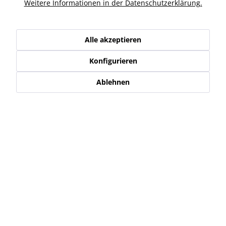
Ähnliche Artikel
Weitere Informationen in der Datenschutzerklärung.
Kunden haben sich ebenfalls angesehen
Alle akzeptieren
Konfigurieren
Service Hotline
Ablehnen
Shop Service
Informationen
Newsletter
* Alle Preise inkl. gesetzl. Mehrwertsteuer zzgl.
Versand-, Logistik,-
Verpackungs,- bzw. Versicherungskosten
.
Alle auf diesen Seiten, Bildern und in Verträgen verwendeten
Markennamen, Warenzeichen, Produktbezeichnungen, deren
Abkürzungen und Logos sind Eigentum der jeweiligen Unternehmen
und sind geschützt.