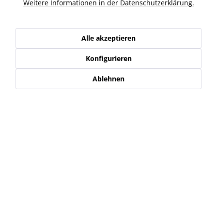
Ähnliche Artikel
Weitere Informationen in der Datenschutzerklärung.
Kunden haben sich ebenfalls angesehen
Alle akzeptieren
Konfigurieren
Service Hotline
Ablehnen
Shop Service
Informationen
Newsletter
* Alle Preise inkl. gesetzl. Mehrwertsteuer zzgl.
Versand-, Logistik,-
Verpackungs,- bzw. Versicherungskosten
.
Alle auf diesen Seiten, Bildern und in Verträgen verwendeten
Markennamen, Warenzeichen, Produktbezeichnungen, deren
Abkürzungen und Logos sind Eigentum der jeweiligen Unternehmen
und sind geschützt.