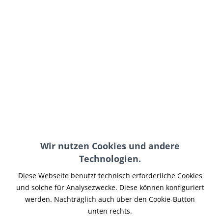
219,95 € *
inkl. MwSt.
zzgl. Versand-, Logistik- bzw. Versicherungskosten
im Außenlager, Lieferzeit 7-14 Werktage
In den
Warenkorb
Merken
Artikel-Nr.:
BOBE-002
Wir nutzen Cookies und andere
Teilen
Tweet
Pin it
Teilen
Technologien.
Beschreibung
Diese Webseite benutzt technisch erforderliche Cookies
3 in 1 Frame-Flasher für Triumph Bobber im Metallgehäuse
und solche für Analysezwecke. Diese können konfiguriert
von KRT....
mehr
werden. Nachträglich auch über den Cookie-Button
unten rechts.