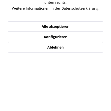
Ähnliche Artikel
unten rechts.
Weitere Informationen in der Datenschutzerklärung.
Kunden kauften auch
Alle akzeptieren
Kunden haben sich ebenfalls angesehen
Konfigurieren
Service Hotline
Ablehnen
Shop Service
Informationen
Newsletter
* Alle Preise inkl. gesetzl. Mehrwertsteuer zzgl.
Versand-, Logistik,-
Verpackungs,- bzw. Versicherungskosten
.
Alle auf diesen Seiten, Bildern und in Verträgen verwendeten