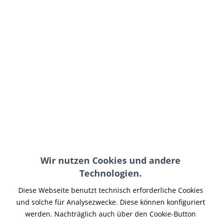
36,95 € *
inkl. MwSt.
zzgl. Versand-, Logistik- bzw. Versicherungskosten
im Außenlager, Lieferzeit 7-14 Werktage
In den
Warenkorb
Merken
Artikel-Nr.:
LA-001
Hinweise:
für Motor und Zylinder
Teilen
Tweet
Pin it
Teilen
Wir nutzen Cookies und andere
Technologien.
Beschreibung
VHT Wrinkle Finish Schrumpflack Für Zylinder und
Diese Webseite benutzt technisch erforderliche Cookies
Motorgehäuse. Hitze-beständig bis 180° C.
mehr
und solche für Analysezwecke. Diese können konfiguriert
werden. Nachträglich auch über den Cookie-Button