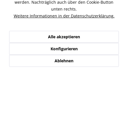
Beschreibung
werden. Nachträglich auch über den Cookie-Button
unten rechts.
Wilbers Suspension steht für ein Maximum an Technik,
Innovation und Service. Gutes Besser...
mehr
Weitere Informationen in der Datenschutzerklärung.
Ähnliche Artikel
Alle akzeptieren
Kunden haben sich ebenfalls angesehen
Konfigurieren
Ablehnen
Service Hotline
Shop Service
Informationen
Newsletter
* Alle Preise inkl. gesetzl. Mehrwertsteuer zzgl.
Versand-, Logistik,-
Verpackungs,- bzw. Versicherungskosten
.