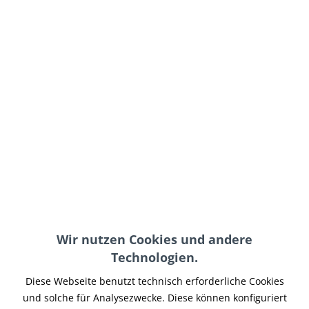
1.999,00 € *
inkl. MwSt.
zzgl. Versand-, Logistik- bzw. Versicherungskosten
Modell:
In den
Warenkorb
Merken
Artikel-Nr.:
VRODFW-011
Wir nutzen Cookies und andere
Hinweise:
inkl. ABE
Technologien.
Teilen
Tweet
Pin it
Teilen
Diese Webseite benutzt technisch erforderliche Cookies
und solche für Analysezwecke. Diese können konfiguriert