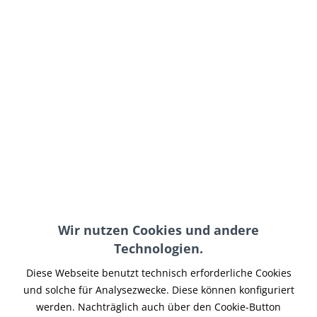
879,00 € *
inkl. MwSt.
zzgl. Versand-, Logistik- bzw. Versicherungskosten
Modell:
In den
Warenkorb
Merken
Wir nutzen Cookies und andere
Artikel-Nr.:
BOAF-014
Technologien.
Teilen
Tweet
Pin it
Teilen
Diese Webseite benutzt technisch erforderliche Cookies
Beschreibung
und solche für Analysezwecke. Diese können konfiguriert
werden. Nachträglich auch über den Cookie-Button
YSS Triumph Stoßdämpfer – TOP LINE Serie in der Black