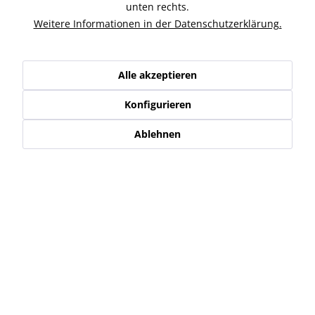
Line Edition Mehr Fahrkomfort. Mehr...
mehr
unten rechts.
Weitere Informationen in der Datenschutzerklärung.
Ähnliche Artikel
Alle akzeptieren
Kunden haben sich ebenfalls angesehen
Konfigurieren
Service Hotline
Ablehnen
Shop Service
Informationen
Newsletter
* Alle Preise inkl. gesetzl. Mehrwertsteuer zzgl.
Versand-, Logistik,-
Verpackungs,- bzw. Versicherungskosten
.
Alle auf diesen Seiten, Bildern und in Verträgen verwendeten