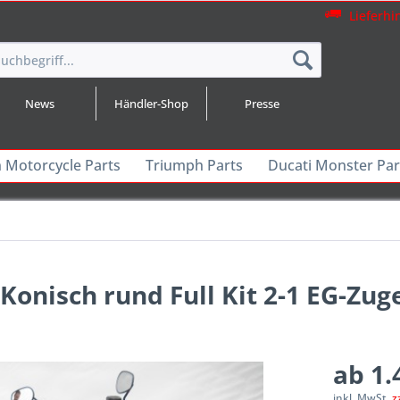
Lieferhi
News
Händler-Shop
Presse
n Motorcycle Parts
Triumph Parts
Ducati Monster Par
Konisch rund Full Kit 2-1 EG-Zug
ab 1.
inkl. MwSt.
z