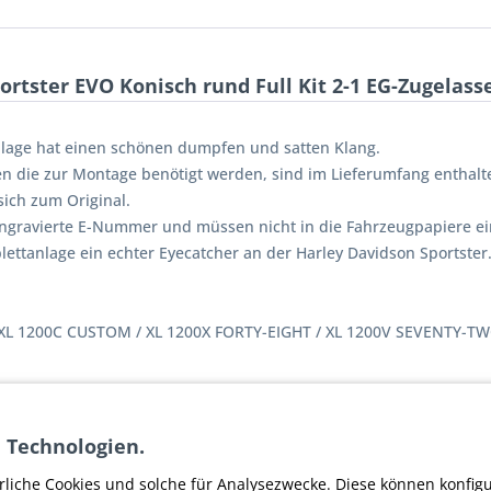
rtster EVO Konisch rund Full Kit 2-1 EG-Zugelass
 Anlage hat einen schönen dumpfen und satten Klang.
n die zur Montage benötigt werden, sind im Lieferumfang enthalt
ich zum Original.
ngravierte E-Nummer und müssen nicht in die Fahrzeugpapiere e
ettanlage ein echter Eyecatcher an der Harley Davidson Sportster
/ XL 1200C CUSTOM / XL 1200X FORTY-EIGHT / XL 1200V SEVENTY-T
 Technologien.
portster EVO Konisch rund Full Kit 2-1 EG-Zugela
rliche Cookies und solche für Analysezwecke. Diese können konfig