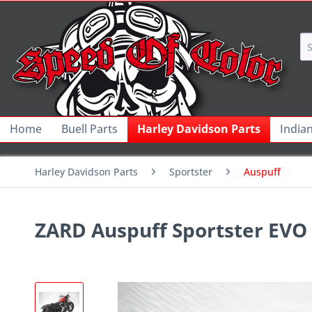
Home
Buell Parts
Harley Davidson Parts
India
Harley Davidson Parts
Sportster
Auspuff
ZARD Auspuff Sportster EVO 