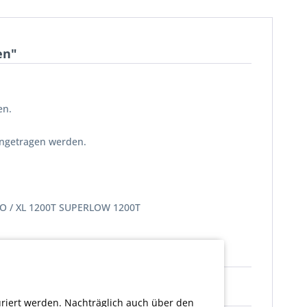
en"
en.
ingetragen werden.
.
WO / XL 1200T SUPERLOW 1200T
ssen"
uriert werden. Nachträglich auch über den