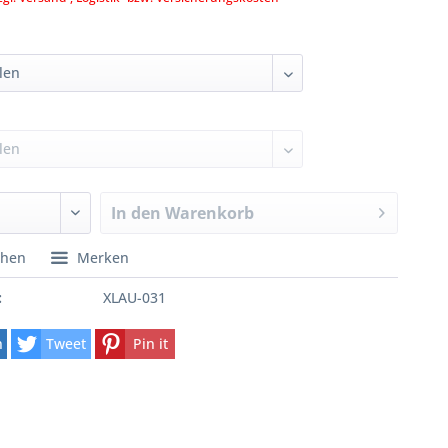
In den
Warenkorb
chen
Merken
:
XLAU-031
n
Tweet
Pin it