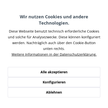
Farbe Endkappe:
Wir nutzen Cookies und andere
Technologien.
Diese Webseite benutzt technisch erforderliche Cookies
In den
Warenkorb
und solche für Analysezwecke. Diese können konfiguriert
werden. Nachträglich auch über den Cookie-Button
Merken
unten rechts.
Weitere Informationen in der Datenschutzerklärung.
Artikel-Nr.:
XLAU-027
Hinweise:
mit Soundverstellung
Teilen
Tweet
Pin it
Teilen
Alle akzeptieren
Konfigurieren
Beschreibung
Das Auspuffset von Penzl Bikes für HD Sportster XL883
Ablehnen
Modelle 2004-2016 in einer absoluten...
mehr
Ähnliche Artikel