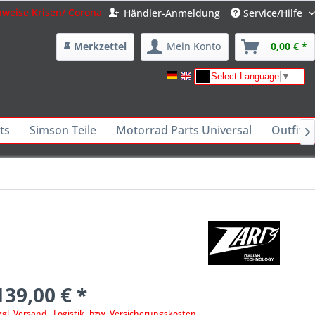
nweise Krisen/ Corona
Händler-Anmeldung
Service/Hilfe
Merkzettel
Mein Konto
0,00 € *
Select Language
▼
ts
Simson Teile
Motorrad Parts Universal
Outfits 

139,00 € *
zgl. Versand-, Logistik- bzw. Versicherungskosten