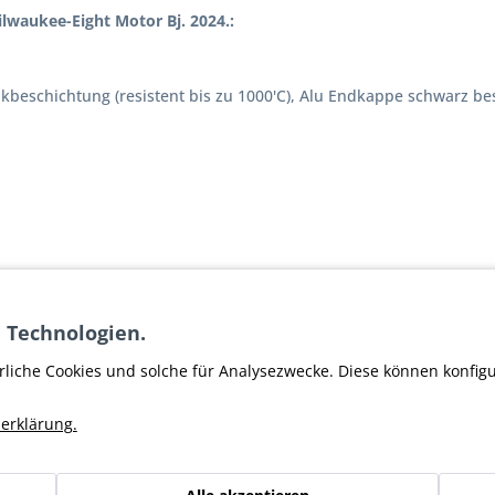
ilwaukee-Eight Motor Bj. 2024.:
ikbeschichtung (resistent bis zu 1000'C), Alu Endkappe schwarz be
 Technologien.
ung nach dem Verbau notwendig.
rliche Cookies und solche für Analysezwecke. Diese können konfig
erklärung.
es Bild)