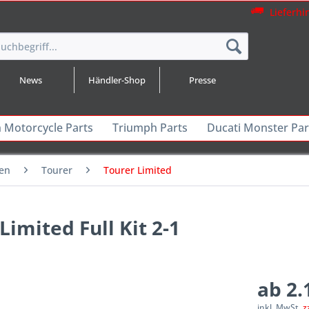
Lieferhi
News
Händler-Shop
Presse
n Motorcycle Parts
Triumph Parts
Ducati Monster Par
gen
Tourer
Tourer Limited
imited Full Kit 2-1
ab 2.
inkl. MwSt.
z