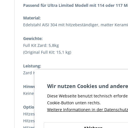
Passend für Ultra Limited Modell mit 114 oder 117 M
Material:
Edelstahl AISI 304 mit hitzebeständiger, matter Keram
Gewichte:
Full Kit Zard: 5,8kg
(Original Full Kit: 15,1 kg)
Leistung:
Zard Homologated: + 2,1 PS
Wir nutzen Cookies und andere
Hinweis:
Keine Änderung vom Mapping bzw. der Motoreinstell
Diese Webseite benutzt technisch erforde
Cookie-Button unten rechts.
Optional Erhältlich:
Weitere Informationen in der Datenschutz
Hitzeschild-Kit Edelstahl matt +349 EUR
Hitzeschild-Kit Edelstahl poliert +449 EUR
Hitzeschild-Kit Edelstahl schwarz + 449 EUR (siehe letzt