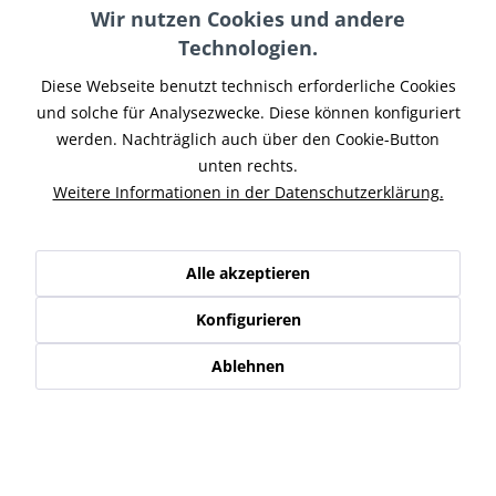
Wir nutzen Cookies und andere
Technologien.
In den
Warenkorb
Diese Webseite benutzt technisch erforderliche Cookies
und solche für Analysezwecke. Diese können konfiguriert
Merken
werden. Nachträglich auch über den Cookie-Button
unten rechts.
Artikel-Nr.:
HDTOU-019
Weitere Informationen in der Datenschutzerklärung.
Teilen
Tweet
Pin it
Teilen
Beschreibung
Alle akzeptieren
Harley Davidson Street Glide Special Zard 2-2 Slip on
Auspuffanlage. Passend...
mehr
Konfigurieren
Ablehnen
Ähnliche Artikel
Kunden haben sich ebenfalls angesehen