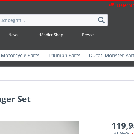
Lieferhi
News
Händler-Shop
Presse
 Motorcycle Parts
Triumph Parts
Ducati Monster Par
ager Set
119,9
inkl. MwSt.
z