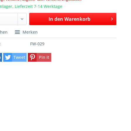
lager, Lieferzeit 7-14 Werktage
In den
Warenkorb
chen
Merken
:
FW-029
n
Tweet
Pin it