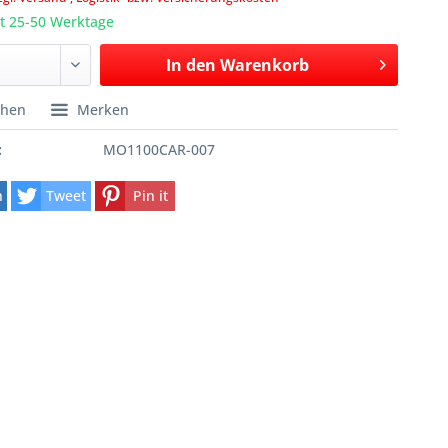
it 25-50 Werktage
In den
Warenkorb
chen
Merken
:
MO1100CAR-007
n
Tweet
Pin it