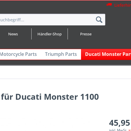
Lieferhi
News
Händler-Shop
Presse
 Motorcycle Parts
Triumph Parts
Ducati Monster Par
für Ducati Monster 1100
45,95
inkl. MwSt.
z