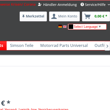
nweise Krisen/ Corona
Händler-Anmeldung
Service/Hilfe
Merkzettel
Mein Konto
0,00 € *
Select Language
▼
ts
Simson Teile
Motorrad Parts Universal
Outfits 

 € *
zgl. Versand-, Logistik- bzw. Versicherungskosten