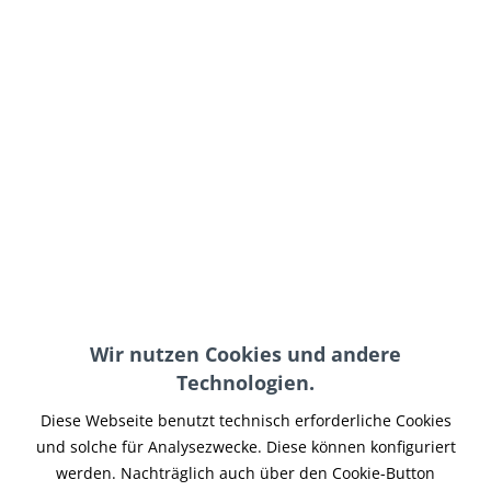
115,95 € *
inkl. MwSt.
zzgl. Versand-, Logistik- bzw. Versicherungskosten
im Außenlager, Lieferzeit 7-14 Werktage
In den
Warenkorb
Merken
Artikel-Nr.:
MO1100CAR-005
Teilen
Tweet
Pin it
Teilen
Wir nutzen Cookies und andere
Technologien.
Beschreibung
Schutzblech hinten aus hochwertigem Carbon passend für
Diese Webseite benutzt technisch erforderliche Cookies
Ducati Monster 796 / 1100 / 1100 EVO. Das...
mehr
und solche für Analysezwecke. Diese können konfiguriert
werden. Nachträglich auch über den Cookie-Button