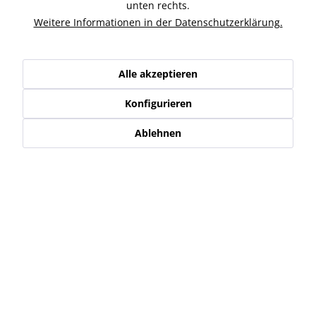
Ähnliche Artikel
unten rechts.
Weitere Informationen in der Datenschutzerklärung.
Kunden kauften auch
Alle akzeptieren
Kunden haben sich ebenfalls angesehen
Konfigurieren
Service Hotline
Ablehnen
Shop Service
Informationen
Newsletter
* Alle Preise inkl. gesetzl. Mehrwertsteuer zzgl.
Versand-, Logistik,-
Verpackungs,- bzw. Versicherungskosten
.
Alle auf diesen Seiten, Bildern und in Verträgen verwendeten
Markennamen, Warenzeichen, Produktbezeichnungen, deren