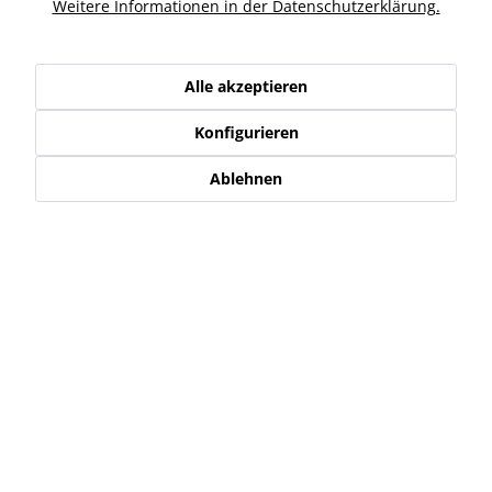
Ähnliche Artikel
Weitere Informationen in der Datenschutzerklärung.
Kunden haben sich ebenfalls angesehen
Alle akzeptieren
Konfigurieren
Service Hotline
Ablehnen
Shop Service
Informationen
Newsletter
* Alle Preise inkl. gesetzl. Mehrwertsteuer zzgl.
Versand-, Logistik,-
Verpackungs,- bzw. Versicherungskosten
.
Alle auf diesen Seiten, Bildern und in Verträgen verwendeten
Markennamen, Warenzeichen, Produktbezeichnungen, deren
Abkürzungen und Logos sind Eigentum der jeweiligen Unternehmen
und sind geschützt.