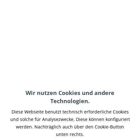
245,95 € *
inkl. MwSt.
zzgl. Versand-, Logistik- bzw. Versicherungskosten
Lieferzeit 25-50 Werktage
In den
Warenkorb
Merken
Artikel-Nr.:
MO1100CAR-016
Wir nutzen Cookies und andere
Teilen
Tweet
Pin it
Teilen
Technologien.
Beschreibung
Diese Webseite benutzt technisch erforderliche Cookies
Tankverkleidung aus hochwertigem Carbon passend für
und solche für Analysezwecke. Diese können konfiguriert
Ducati Monster 696 / 796 / 1100 / 1100 EVO....
mehr
werden. Nachträglich auch über den Cookie-Button
unten rechts.