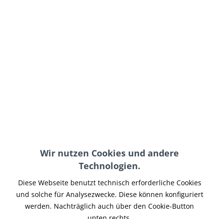
39,90 € *
inkl. MwSt.
zzgl. Versand-, Logistik- bzw. Versicherungskosten
auf Lager, sofort lieferbar, Lieferzeit 3-5 Werktage
In den
Warenkorb
Merken
Artikel-Nr.:
HDLU-010
Teilen
Tweet
Pin it
Teilen
Wir nutzen Cookies und andere
Beschreibung
Technologien.
Der spezielle von K&N, im normalen Einsatz für Water Craft
Diese Webseite benutzt technisch erforderliche Cookies
Fahrzeuge entwickelte Überzug für...
mehr
und solche für Analysezwecke. Diese können konfiguriert
werden. Nachträglich auch über den Cookie-Button
Ähnliche Artikel
unten rechts.