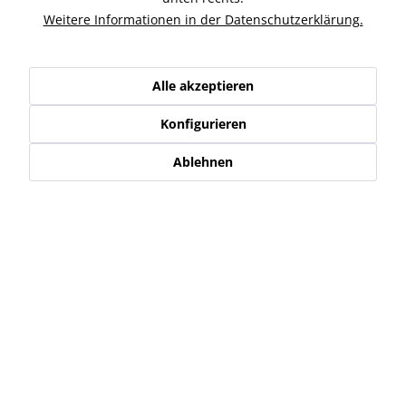
Weitere Informationen in der Datenschutzerklärung.
Kunden kauften auch
Kunden haben sich ebenfalls angesehen
Alle akzeptieren
Konfigurieren
Service Hotline
Ablehnen
Shop Service
Informationen
Newsletter
* Alle Preise inkl. gesetzl. Mehrwertsteuer zzgl.
Versand-, Logistik,-
Verpackungs,- bzw. Versicherungskosten
.
Alle auf diesen Seiten, Bildern und in Verträgen verwendeten
Markennamen, Warenzeichen, Produktbezeichnungen, deren