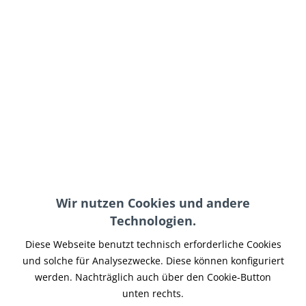
199,00 € *
inkl. MwSt.
zzgl. Versand-, Logistik- bzw. Versicherungskosten
auf Lager, sofort lieferbar, Lieferzeit 3-5 Werktage
In den
Warenkorb
Merken
Artikel-Nr.:
FG-063
Wir nutzen Cookies und andere
Teilen
Tweet
Pin it
Teilen
Technologien.
Beschreibung
Diese Webseite benutzt technisch erforderliche Cookies
Harley Davidson Sportster 48 Krümmer + Hitzeschutz
und solche für Analysezwecke. Diese können konfiguriert
Zustand: von Neufahrzeug abgebaut, hat aber...
mehr
werden. Nachträglich auch über den Cookie-Button
unten rechts.