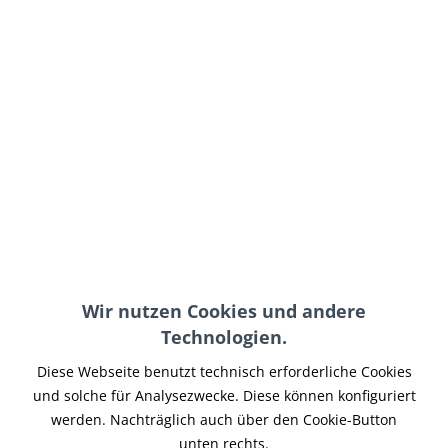
13,95 € *
19,95 € *
(30% Rabatt auf den Listenpreis; Du sparst 6,00 €.)
inkl. MwSt.
zzgl. Versand-, Logistik- bzw. Versicherungskosten
auf Lager, sofort lieferbar, Lieferzeit 3-5 Werktage
In den
Warenkorb
Merken
Artikel-Nr.:
FG-030
Wir nutzen Cookies und andere
Teilen
Tweet
Pin it
Teilen
Technologien.
Diese Webseite benutzt technisch erforderliche Cookies
Beschreibung
und solche für Analysezwecke. Diese können konfiguriert
WCC Tube SPADES West Coast Choppers Zustand (siehe
werden. Nachträglich auch über den Cookie-Button
Foto): neu und ungetragen Hersteller: West...
mehr
unten rechts.