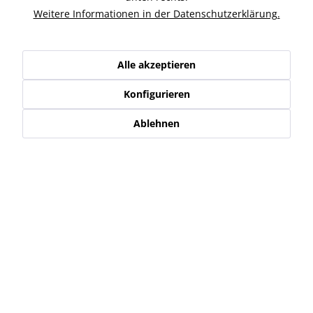
Weitere Informationen in der Datenschutzerklärung.
Ähnliche Artikel
Kunden haben sich ebenfalls angesehen
Alle akzeptieren
Konfigurieren
Service Hotline
Ablehnen
Shop Service
Informationen
Newsletter
* Alle Preise inkl. gesetzl. Mehrwertsteuer zzgl.
Versand-, Logistik,-
Verpackungs,- bzw. Versicherungskosten
.
Alle auf diesen Seiten, Bildern und in Verträgen verwendeten
Markennamen, Warenzeichen, Produktbezeichnungen, deren
Abkürzungen und Logos sind Eigentum der jeweiligen Unternehmen