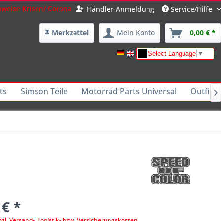
nweise Krisen/ Corona
Händler-Anmeldung
Service/Hilfe
Merkzettel
Mein Konto
0,00 € *
Select Language
▼
ts
Simson Teile
Motorrad Parts Universal
Outfits 

 € *
zgl. Versand-, Logistik- bzw. Versicherungskosten