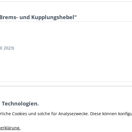
 Brems- und Kupplungshebel"
00 2023)
00 Brems- und Kupplungshebel"
 Technologien.
ller SOC SPEED OF COLOR
rliche Cookies und solche für Analysezwecke. Diese können konfig
erklärung.