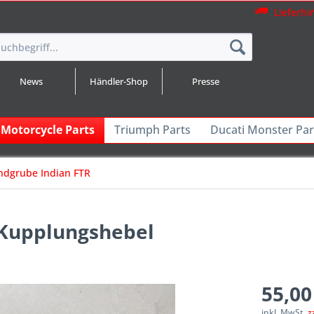
Lieferhi
News
Händler-Shop
Presse
 Motorcycle Parts
Triumph Parts
Ducati Monster Par
ndgrube Indian FTR
 Kupplungshebel
55,00
inkl. MwSt.
z