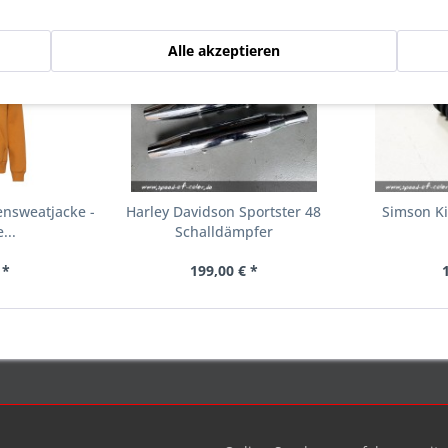
Alle akzeptieren
NEU
ensweatjacke -
Harley Davidson Sportster 48
Simson K
...
Schalldämpfer
 *
199,00 € *