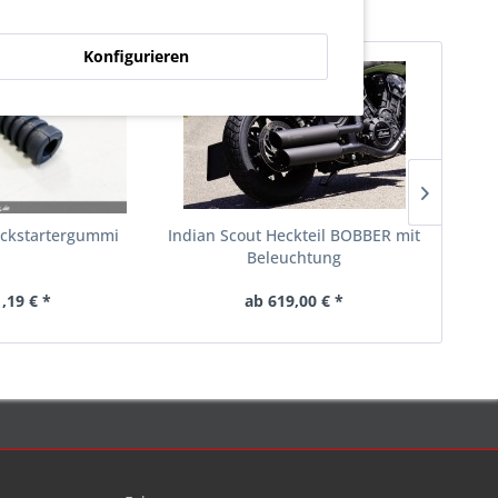
Konfigurieren
ickstartergummi
Indian Scout Heckteil BOBBER mit
Aust
Beleuchtung
1,19 € *
ab 619,00 € *