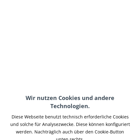
8,90 € *
inkl. MwSt.
zzgl. Versand-, Logistik- bzw. Versicherungskosten
auf Lager, sofort lieferbar, Lieferzeit 3-5 Werktage
In den
Warenkorb
Merken
Artikel-Nr.:
XBOEL-002
Teilen
Tweet
Pin it
Teilen
Wir nutzen Cookies und andere
Beschreibung
Technologien.
TÜV geprüfte Qualität. Hiflofiltro lässt als einziger
Diese Webseite benutzt technisch erforderliche Cookies
Filterhersteller seine Produkte vom TÜV...
mehr
und solche für Analysezwecke. Diese können konfiguriert
werden. Nachträglich auch über den Cookie-Button
Ähnliche Artikel
unten rechts.