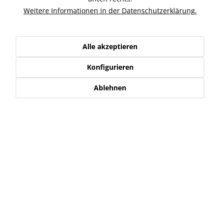
Weitere Informationen in der Datenschutzerklärung.
Kunden kauften auch
Kunden haben sich ebenfalls angesehen
Alle akzeptieren
Konfigurieren
Service Hotline
Ablehnen
Shop Service
Informationen
Newsletter
* Alle Preise inkl. gesetzl. Mehrwertsteuer zzgl.
Versand-, Logistik,-
Verpackungs,- bzw. Versicherungskosten
.
Alle auf diesen Seiten, Bildern und in Verträgen verwendeten
Markennamen, Warenzeichen, Produktbezeichnungen, deren