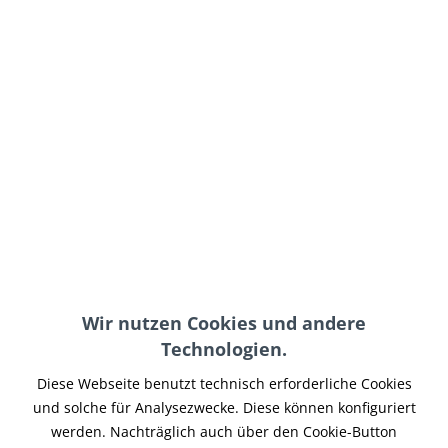
31,95 € *
inkl. MwSt.
zzgl. Versand-, Logistik- bzw. Versicherungskosten
im Außenlager, Lieferzeit 7-14 Werktage
In den
Warenkorb
Merken
Artikel-Nr.:
OIL-015
Teilen
Tweet
Pin it
Teilen
Wir nutzen Cookies und andere
Technologien.
Beschreibung
Original HD magnetische Ölablassschraube 60348-65B
Diese Webseite benutzt technisch erforderliche Cookies
Passend für alle Buell XB sowie X1 M2 S1...
mehr
und solche für Analysezwecke. Diese können konfiguriert
werden. Nachträglich auch über den Cookie-Button