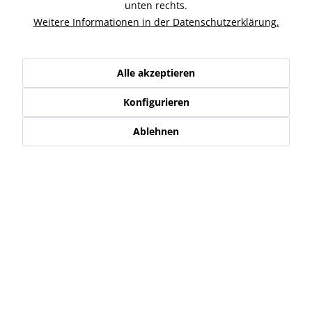
Ähnliche Artikel
unten rechts.
Weitere Informationen in der Datenschutzerklärung.
Kunden kauften auch
Alle akzeptieren
Kunden haben sich ebenfalls angesehen
Konfigurieren
Service Hotline
Ablehnen
Shop Service
Informationen
Newsletter
* Alle Preise inkl. gesetzl. Mehrwertsteuer zzgl.
Versand-, Logistik,-
Verpackungs,- bzw. Versicherungskosten
.
Alle auf diesen Seiten, Bildern und in Verträgen verwendeten
Markennamen, Warenzeichen, Produktbezeichnungen, deren