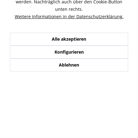
werden. Nachträglich auch über den Cookie-Button
King Kerosin Collegejacke -Faster Than The Wind- schwarz
unten rechts.
Diese Collegejacke von King Kerosin...
mehr
Weitere Informationen in der Datenschutzerklärung.
Ähnliche Artikel
Alle akzeptieren
Kunden haben sich ebenfalls angesehen
Konfigurieren
Ablehnen
Service Hotline
Shop Service
Informationen
Newsletter
* Alle Preise inkl. gesetzl. Mehrwertsteuer zzgl.
Versand-, Logistik,-
Verpackungs,- bzw. Versicherungskosten
.