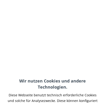
99,90 € *
inkl. MwSt.
zzgl. Versand-, Logistik- bzw. Versicherungskosten
Größe:
In den
Warenkorb
Merken
Wir nutzen Cookies und andere
Artikel-Nr.:
KKU69001-335
Technologien.
Teilen
Tweet
Pin it
Teilen
Diese Webseite benutzt technisch erforderliche Cookies
und solche für Analysezwecke. Diese können konfiguriert
Beschreibung