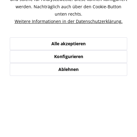
Simson Schwalbe Panzer / Haubenteil aus Metall, passend
werden. Nachträglich auch über den Cookie-Button
für KR51/1 oder KR51/2. Material...
mehr
unten rechts.
Weitere Informationen in der Datenschutzerklärung.
Ähnliche Artikel
Kunden kauften auch
Alle akzeptieren
Kunden haben sich ebenfalls angesehen
Konfigurieren
Ablehnen
Service Hotline
Shop Service
Informationen
Newsletter
* Alle Preise inkl. gesetzl. Mehrwertsteuer zzgl.
Versand-, Logistik,-