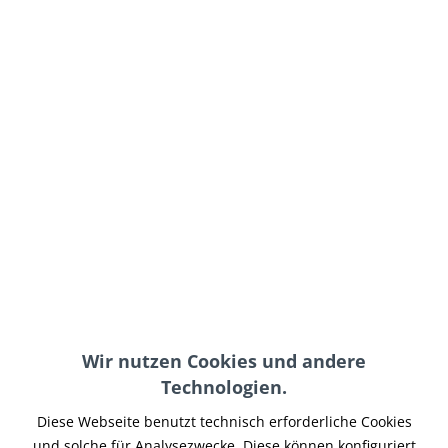
219,95 € *
inkl. MwSt.
zzgl. Versand-, Logistik- bzw. Versicherungskosten
Modell:
In den
Warenkorb
Merken
Artikel-Nr.:
SIMAN-015
Wir nutzen Cookies und andere
Teilen
Tweet
Pin it
Teilen
Technologien.
Diese Webseite benutzt technisch erforderliche Cookies
Beschreibung
und solche für Analysezwecke. Diese können konfiguriert