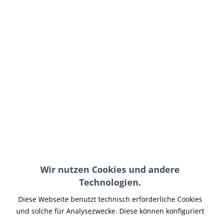
99,95 € *
inkl. MwSt.
zzgl. Versand-, Logistik- bzw. Versicherungskosten
Farbe:
In den
Warenkorb
Merken
Wir nutzen Cookies und andere
Artikel-Nr.:
BPRL-032
Technologien.
Teilen
Tweet
Pin it
Teilen
Diese Webseite benutzt technisch erforderliche Cookies
und solche für Analysezwecke. Diese können konfiguriert
Beschreibung