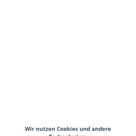
Sportster
Dieser schwarze Tankdeckel aus Aluminium gefräßt mit
einem Rechtsgewinde und Entlüftung passend z.B. für
Triumph Bonneville Bobber, T100, T120 und Speedmaster
Modelle . Maßgefertigt aus Aluminium und bereit zur
Montage. Der...
94,95 € *
Merken
Wir nutzen Cookies und andere
LED Rücklicht mit Halter Old-Style BEL-AIR