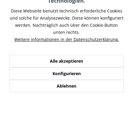
Technologien.
Diese Webseite benutzt technisch erforderliche Cookies
und solche für Analysezwecke. Diese können konfiguriert
Wunderschönes Rücklicht BEL-AIR inkl. Halter im Old-Style-
Look mit moderner LED Technik. ECE genehmigt. Hergestellt
werden. Nachträglich auch über den Cookie-Button
aus Aluminiumdruckguss, komplett mit vibrationssicherer
unten rechts.
LED-Beleuchtung. Die Kennzeichenbeleuchtung erfolgt
Weitere Informationen in der Datenschutzerklärung.
durch einen...
99,95 € *
Alle akzeptieren
Merken
Konfigurieren
Ablehnen