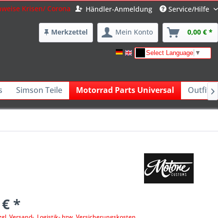
nweise Krisen/ Corona
Händler-Anmeldung
Service/Hilfe
Merkzettel
Mein Konto
0,00 € *
Select Language
▼
s
Simson Teile
Motorrad Parts Universal
Outfits 

 € *
zgl. Versand-, Logistik- bzw. Versicherungskosten