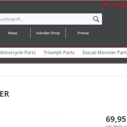
Lieferhi
News
Händler-Shop
Presse
 Motorcycle Parts
Triumph Parts
Ducati Monster Part
TER
69,95
inkl. MwSt.
z