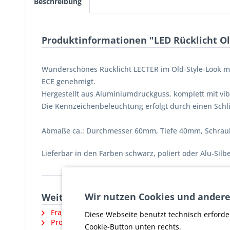
Beschreibung
Produktinformationen "LED Rücklicht Ol
Wunderschönes Rücklicht LECTER im Old-Style-Look m
ECE genehmigt.
Hergestellt aus Aluminiumdruckguss, komplett mit vib
Die Kennzeichenbeleuchtung erfolgt durch einen Schli
Abmaße ca.: Durchmesser 60mm, Tiefe 40mm, Schrau
Lieferbar in den Farben schwarz, poliert oder Alu-Silbe
Wir nutzen Cookies und andere
Weiterführende Links zu "LED Rücklicht 
Fragen zum Artikel?
Diese Webseite benutzt technisch erforde
Produktsicherheit und weitere Artikel vom Herstel
Cookie-Button unten rechts.