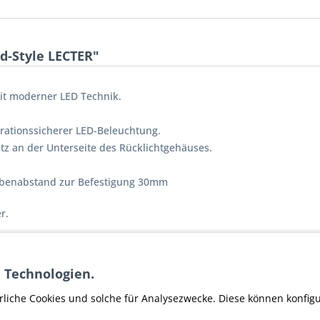
d-Style LECTER"
it moderner LED Technik.
rationssicherer LED-Beleuchtung.
tz an der Unterseite des Rücklichtgehäuses.
benabstand zur Befestigung 30mm
r.
 Technologien.
Old-Style LECTER"
rliche Cookies und solche für Analysezwecke. Diese können konfig
ler Motone Customs