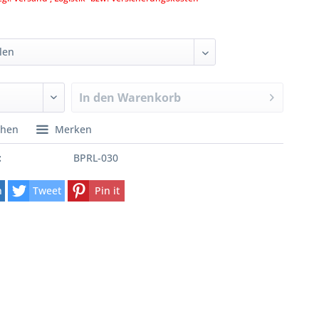
In den
Warenkorb
chen
Merken
:
BPRL-030
n
Tweet
Pin it