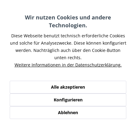
Farbe Endkappe:
Wir nutzen Cookies und andere
Technologien.
Diese Webseite benutzt technisch erforderliche Cookies
und solche für Analysezwecke. Diese können konfiguriert
In den
Warenkorb
werden. Nachträglich auch über den Cookie-Button
unten rechts.
Merken
Weitere Informationen in der Datenschutzerklärung.
Artikel-Nr.:
HDSOF17-003
Teilen
Tweet
Pin it
Teilen
Alle akzeptieren
Beschreibung
Konfigurieren
Penzl V2-SPEED für Softail Breakout Modelle mit TC103
Motor. Die Zukunft der...
mehr
Ablehnen
Ähnliche Artikel