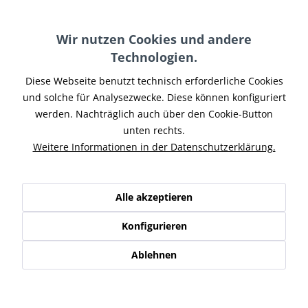
Farbe Endkappe:
Wir nutzen Cookies und andere
Technologien.
Diese Webseite benutzt technisch erforderliche Cookies
und solche für Analysezwecke. Diese können konfiguriert
In den
Warenkorb
werden. Nachträglich auch über den Cookie-Button
unten rechts.
Merken
Weitere Informationen in der Datenschutzerklärung.
Artikel-Nr.:
HDSOF17-007
Teilen
Tweet
Pin it
Teilen
Alle akzeptieren
Beschreibung
Konfigurieren
Penzl V2-SPEED für Softail Fat Boy Modelle mit TC96, TC103
und TC110 Motor. Die...
mehr
Ablehnen
Ähnliche Artikel