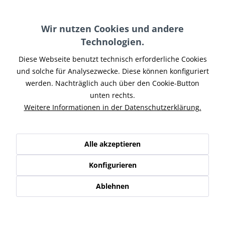
Farbe Endkappe:
Wir nutzen Cookies und andere
Technologien.
Diese Webseite benutzt technisch erforderliche Cookies
und solche für Analysezwecke. Diese können konfiguriert
In den
Warenkorb
werden. Nachträglich auch über den Cookie-Button
unten rechts.
Merken
Weitere Informationen in der Datenschutzerklärung.
Artikel-Nr.:
HDSOF17-004
Teilen
Tweet
Pin it
Teilen
Alle akzeptieren
Beschreibung
Konfigurieren
Penzl V2-SPEED für Softail Cross Bones Modelle mit TC96
Motor. Die Zukunft der...
mehr
Ablehnen
Ähnliche Artikel