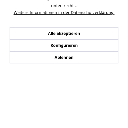
"IRIDE" ist der neue Blinker von Rizoma für den Classic und
unten rechts.
Retro Biker. Klares Design in voller...
mehr
Weitere Informationen in der Datenschutzerklärung.
Ähnliche Artikel
Alle akzeptieren
Kunden haben sich ebenfalls angesehen
Konfigurieren
Ablehnen
Service Hotline
Shop Service
Informationen
Newsletter
* Alle Preise inkl. gesetzl. Mehrwertsteuer zzgl.
Versand-, Logistik,-
Verpackungs,- bzw. Versicherungskosten
.
Alle auf diesen Seiten, Bildern und in Verträgen verwendeten