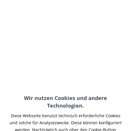
ab 92,00 € *
inkl. MwSt.
zzgl. Versand-, Logistik- bzw. Versicherungskosten
Farbe:
In den
Warenkorb
Merken
Wir nutzen Cookies und andere
Artikel-Nr.:
FR161CH
Technologien.
Teilen
Tweet
Pin it
Teilen
Diese Webseite benutzt technisch erforderliche Cookies
und solche für Analysezwecke. Diese können konfiguriert
Beschreibung
werden. Nachträglich auch über den Cookie-Button