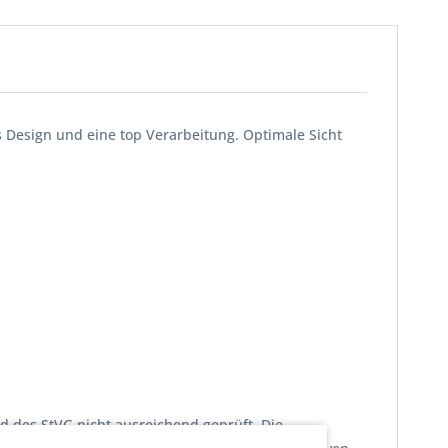
ves Design und eine top Verarbeitung. Optimale Sicht
-
d des StVG nicht ausreichend geprüft. Die