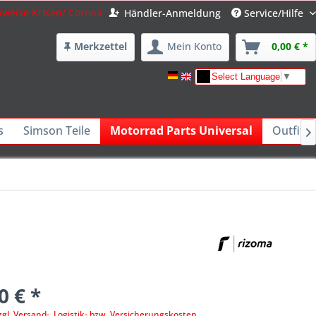
nweise Krisen/ Corona
Händler-Anmeldung
Service/Hilfe
Merkzettel
Mein Konto
0,00 € *
Select Language
▼
s
Simson Teile
Motorrad Parts Universal
Outfits 

0 € *
zgl. Versand-, Logistik- bzw. Versicherungskosten