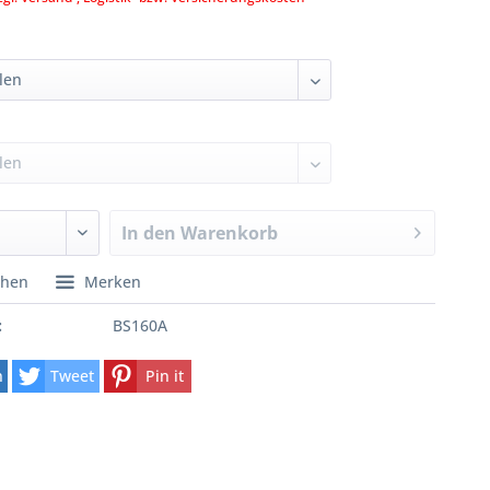
In den
Warenkorb
chen
Merken
:
BS160A
n
Tweet
Pin it