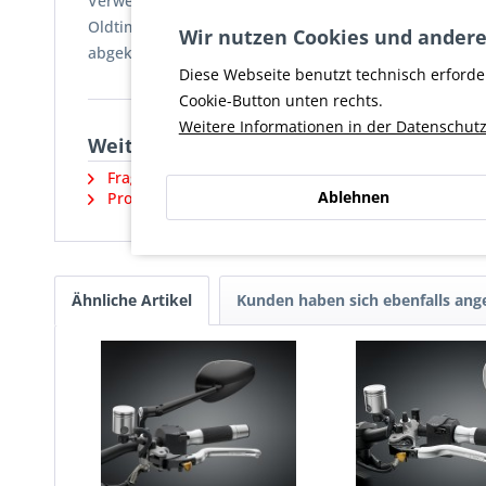
Verwendung ist daher innerhalb Deutschlands nur im 
Oldtimern genutzt werden können, hängt von der jewe
Wir nutzen Cookies und andere
abgeklärt werden. Außerhalb Deutschlands muss die 
Diese Webseite benutzt technisch erforde
Cookie-Button unten rechts.
Weitere Informationen in der Datenschutz
Weiterführende Links zu "Spiegel TOMO
Fragen zum Artikel?
Ablehnen
Produktsicherheit und weitere Artikel vom Herstell
Ähnliche Artikel
Kunden haben sich ebenfalls an