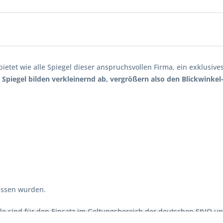
r bietet wie alle Spiegel dieser anspruchsvollen Firma, ein exklusi
 Spiegel bilden verkleinernd ab, vergrößern also den Blickwinkel
lassen wurden.
ile sind für den Einsatz im Geltungsbereich der deutschen StVO un