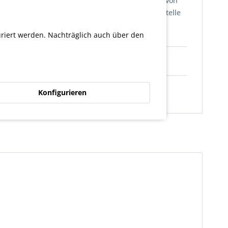
nen möglich. Welche Bauteile zur Restaurierung von
em Kauf mit der zuständigen technischen Prüfstelle
erden.
uriert werden. Nachträglich auch über den
Konfigurieren