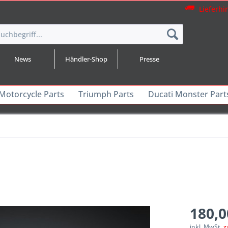
Lieferhi
News
Händler-Shop
Presse
 Motorcycle Parts
Triumph Parts
Ducati Monster Part
180,0
inkl. MwSt.
z