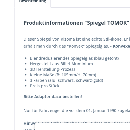
Beschreibung
Produktinformationen "Spiegel TOMOK"
Dieser Spiegel von Rizoma ist eine echte Stil-Ikone. E
erhält man durch das "Konvex" Spiegelglas.
- Konvexe
Blendreduzierendes Spiegelglas (blau getönt)
Hergestellt aus Billet Aluminium
3D Herstellung-Prozess
Kleine Maße (B: 105mm/H: 70mm)
3 Farben (alu, schwarz, schwarz-gold)
Preis pro Stück
Bitte Adapter dazu bestellen!
Nur für Fahrzeuge, die vor dem 01. Januar 1990 zuge
Hinweis:
Der Artikel ist ohne TÜV-Zulassung. Diese Te