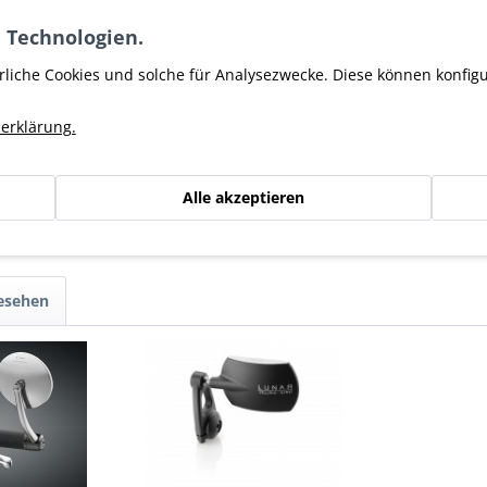
Rennsport, für Ausstellungszwecke oder für Oldtimer-Restauratio
iligen Baugruppe und dem Alter des Fahrzeugs ab und muss vor d
 Technologien.
Zulassung bei den jeweils zuständigen Landesbehörden geprüft w
rliche Cookies und solche für Analysezwecke. Diese können konfig
erklärung.
K"
Alle akzeptieren
er Rizoma
gesehen