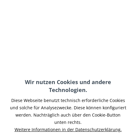
89,95 € *
inkl. MwSt.
zzgl. Versand-, Logistik- bzw. Versicherungskosten
im Außenlager, Lieferzeit 7-14 Werktage
In den
Warenkorb
Merken
Artikel-Nr.:
BPSW-043
Wir nutzen Cookies und andere
Technologien.
Teilen
Tweet
Pin it
Teilen
Diese Webseite benutzt technisch erforderliche Cookies
Beschreibung
und solche für Analysezwecke. Diese können konfiguriert
LED Scheinwerfer TYP5 E24-geprüft und zugelassen für den
werden. Nachträglich auch über den Cookie-Button
Straßenverkehr in 5.75 Zoll universal...
mehr
unten rechts.
Weitere Informationen in der Datenschutzerklärung.
Ähnliche Artikel