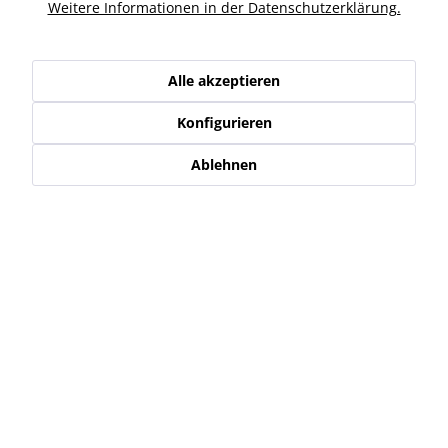
Ähnliche Artikel
Weitere Informationen in der Datenschutzerklärung.
Kunden haben sich ebenfalls angesehen
Alle akzeptieren
Konfigurieren
Service Hotline
Ablehnen
Shop Service
Informationen
Newsletter
* Alle Preise inkl. gesetzl. Mehrwertsteuer zzgl.
Versand-, Logistik,-
Verpackungs,- bzw. Versicherungskosten
.
Alle auf diesen Seiten, Bildern und in Verträgen verwendeten
Markennamen, Warenzeichen, Produktbezeichnungen, deren
Abkürzungen und Logos sind Eigentum der jeweiligen Unternehmen
und sind geschützt.