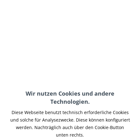
129,90 € *
inkl. MwSt.
zzgl. Versand-, Logistik- bzw. Versicherungskosten
auf Lager, sofort lieferbar, Lieferzeit 3-5 Werktage
In den
Warenkorb
Merken
Artikel-Nr.:
VRODHT-012
Hinweise:
für Heckteil Metal
Wir nutzen Cookies und andere
Teilen
Tweet
Pin it
Teilen
Technologien.
Beschreibung
Diese Webseite benutzt technisch erforderliche Cookies
und solche für Analysezwecke. Diese können konfiguriert
Sitzschale passend für unser SOC-Heckteil Metal Artikel
VRODHT-011. Gefertigt aus hochwertigen...
mehr
werden. Nachträglich auch über den Cookie-Button
unten rechts.