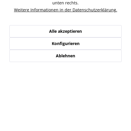
Blech kann nach Bedarf gekürzt und gebohrt...
mehr
unten rechts.
Weitere Informationen in der Datenschutzerklärung.
Ähnliche Artikel
Alle akzeptieren
Kunden haben sich ebenfalls angesehen
Konfigurieren
Service Hotline
Ablehnen
Shop Service
Informationen
Newsletter
* Alle Preise inkl. gesetzl. Mehrwertsteuer zzgl.
Versand-, Logistik,-
Verpackungs,- bzw. Versicherungskosten
.
Alle auf diesen Seiten, Bildern und in Verträgen verwendeten