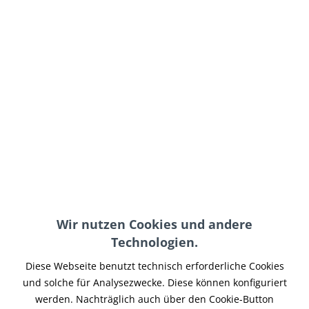
ab 39,00 € *
inkl. MwSt.
zzgl. Versand-, Logistik- bzw. Versicherungskosten
Farbe:
In den
Warenkorb
Merken
Wir nutzen Cookies und andere
Artikel-Nr.:
BPTI-043
Technologien.
Teilen
Tweet
Pin it
Teilen
Diese Webseite benutzt technisch erforderliche Cookies
Beschreibung
und solche für Analysezwecke. Diese können konfiguriert
werden. Nachträglich auch über den Cookie-Button
Zur Befestigung des motoscope tiny am Motorrad. Das