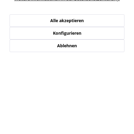
Kunden haben sich ebenfalls angesehen
Alle akzeptieren
Service Hotline
Konfigurieren
Shop Service
Ablehnen
Informationen
Newsletter
* Alle Preise inkl. gesetzl. Mehrwertsteuer zzgl.
Versand-, Logistik,-
Verpackungs,- bzw. Versicherungskosten
.
Alle auf diesen Seiten, Bildern und in Verträgen verwendeten
Markennamen, Warenzeichen, Produktbezeichnungen, deren
Abkürzungen und Logos sind Eigentum der jeweiligen Unternehmen
und sind geschützt.
Diese werden von uns nur als Beschreibung bzw. Darstellung von den