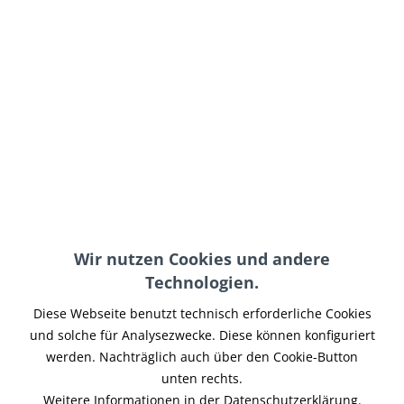
69,00 € *
inkl. MwSt.
zzgl. Versand-, Logistik- bzw. Versicherungskosten
im Außenlager, Lieferzeit 7-14 Werktage
In den
Warenkorb
Merken
Artikel-Nr.:
BPTI-044
Teilen
Tweet
Pin it
Teilen
Wir nutzen Cookies und andere
Technologien.
Beschreibung
Diese Webseite benutzt technisch erforderliche Cookies
Der Becher für das des motoscope tiny zum Einschweissen
und solche für Analysezwecke. Diese können konfiguriert
in einen Tank o.ä. Er ist präzise aus...
mehr
werden. Nachträglich auch über den Cookie-Button
unten rechts.
Ähnliche Artikel
Weitere Informationen in der Datenschutzerklärung.