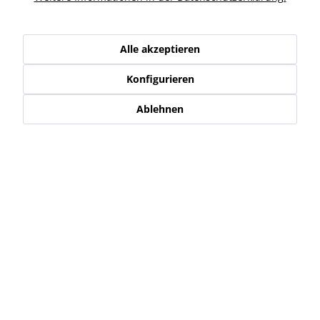
Kunden haben sich ebenfalls angesehen
Alle akzeptieren
Service Hotline
Konfigurieren
Shop Service
Ablehnen
Informationen
Newsletter
* Alle Preise inkl. gesetzl. Mehrwertsteuer zzgl.
Versand-, Logistik,-
Verpackungs,- bzw. Versicherungskosten
.
Alle auf diesen Seiten, Bildern und in Verträgen verwendeten
Markennamen, Warenzeichen, Produktbezeichnungen, deren
Abkürzungen und Logos sind Eigentum der jeweiligen Unternehmen
und sind geschützt.
Diese werden von uns nur als Beschreibung bzw. Darstellung von den