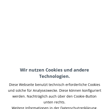
465,00 € *
inkl. MwSt.
zzgl. Versand-, Logistik- bzw. Versicherungskosten
auf Lager, sofort lieferbar, Lieferzeit 3-5 Werktage
In den
Warenkorb
Merken
Artikel-Nr.:
FG-018
Teilen
Tweet
Pin it
Teilen
Wir nutzen Cookies und andere
Technologien.
Beschreibung
Diese Webseite benutzt technisch erforderliche Cookies
TRIUMPH Bobber Auspuff Schalldämpfer Zustand (siehe
und solche für Analysezwecke. Diese können konfiguriert
Foto): ausgebaut aus Neufahrzeug (TRIUMPH...
mehr
werden. Nachträglich auch über den Cookie-Button
unten rechts.
Ähnliche Artikel
Weitere Informationen in der Datenschutzerklärung.