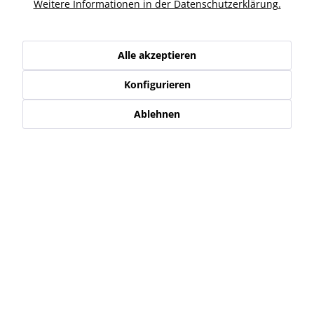
Ähnliche Artikel
Weitere Informationen in der Datenschutzerklärung.
Kunden haben sich ebenfalls angesehen
Alle akzeptieren
Konfigurieren
Service Hotline
Ablehnen
Shop Service
Informationen
Newsletter
* Alle Preise inkl. gesetzl. Mehrwertsteuer zzgl.
Versand-, Logistik,-
Verpackungs,- bzw. Versicherungskosten
.
Alle auf diesen Seiten, Bildern und in Verträgen verwendeten
Markennamen, Warenzeichen, Produktbezeichnungen, deren
Abkürzungen und Logos sind Eigentum der jeweiligen Unternehmen
und sind geschützt.