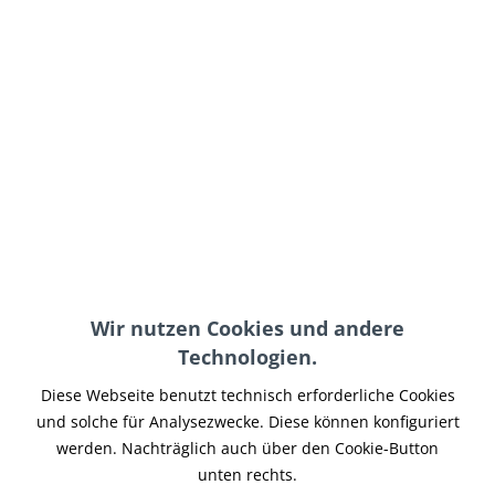
129,95 € *
inkl. MwSt.
zzgl. Versand-, Logistik- bzw. Versicherungskosten
im Außenlager, Lieferzeit 7-14 Werktage
In den
Warenkorb
Merken
Artikel-Nr.:
BPRL-009
Wir nutzen Cookies und andere
Teilen
Tweet
Pin it
Teilen
Technologien.
Beschreibung
Diese Webseite benutzt technisch erforderliche Cookies
SHIN YO LED Rücklicht / Bremslicht Kombination mit
und solche für Analysezwecke. Diese können konfiguriert
getöntem Glas und schwarzem Reflektor,...
mehr
werden. Nachträglich auch über den Cookie-Button
unten rechts.