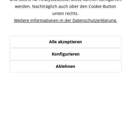
LED Mini-Rücklicht, E-geprüft. erhältlich mit: rotem,
werden. Nachträglich auch über den Cookie-Button
transparentem und getönten...
mehr
unten rechts.
Weitere Informationen in der Datenschutzerklärung.
Ähnliche Artikel
Kunden kauften auch
Alle akzeptieren
Kunden haben sich ebenfalls angesehen
Konfigurieren
Ablehnen
Service Hotline
Shop Service
Informationen
Newsletter
* Alle Preise inkl. gesetzl. Mehrwertsteuer zzgl.
Versand-, Logistik,-