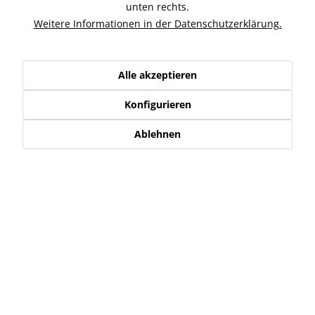
Ähnliche Artikel
unten rechts.
Weitere Informationen in der Datenschutzerklärung.
Kunden kauften auch
Alle akzeptieren
Kunden haben sich ebenfalls angesehen
Konfigurieren
Service Hotline
Ablehnen
Shop Service
Informationen
Newsletter
* Alle Preise inkl. gesetzl. Mehrwertsteuer zzgl.
Versand-, Logistik,-
Verpackungs,- bzw. Versicherungskosten
.
Alle auf diesen Seiten, Bildern und in Verträgen verwendeten