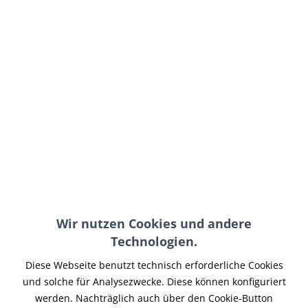
74,90 € *
inkl. MwSt.
zzgl. Versand-, Logistik- bzw. Versicherungskosten
im Außenlager, Lieferzeit 7-14 Werktage
In den
Warenkorb
Merken
Artikel-Nr.:
EBRBR-001
Hinweise:
Teilen
Tweet
Pin it
Teilen
Wir nutzen Cookies und andere
Technologien.
Beschreibung
Lucas TRW Sintermetall Bremsbeläge (Satz) für die
Diese Webseite benutzt technisch erforderliche Cookies
Vorderradbremse mit sehr guten Reib-...
mehr
und solche für Analysezwecke. Diese können konfiguriert
werden. Nachträglich auch über den Cookie-Button