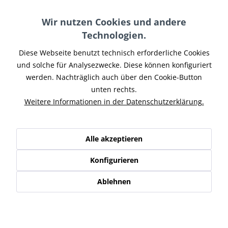
Wir nutzen Cookies und andere
Farbe Endkappe:
Technologien.
Diese Webseite benutzt technisch erforderliche Cookies
und solche für Analysezwecke. Diese können konfiguriert
In den
Warenkorb
werden. Nachträglich auch über den Cookie-Button
unten rechts.
Merken
Weitere Informationen in der Datenschutzerklärung.
Artikel-Nr.:
HDSOF17-026
Hinweise:
mit Soundverstellung
Alle akzeptieren
Teilen
Tweet
Pin it
Teilen
Konfigurieren
Beschreibung
Ablehnen
Das Auspuffset von Penzl Bikes für HD Softail Standard
Modelle von 1984-2006 mit...
mehr
Kunden haben sich ebenfalls angesehen