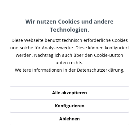
Farbe Endkappe:
Wir nutzen Cookies und andere
Technologien.
Diese Webseite benutzt technisch erforderliche Cookies
In den
Warenkorb
und solche für Analysezwecke. Diese können konfiguriert
werden. Nachträglich auch über den Cookie-Button
Merken
unten rechts.
Weitere Informationen in der Datenschutzerklärung.
Artikel-Nr.:
HDTOU-016
Hinweise:
mit Soundverstellung
Teilen
Tweet
Pin it
Teilen
Alle akzeptieren
Konfigurieren
Beschreibung
Das Auspuffset von Penzl Bikes für HD TOURER Street
Ablehnen
Glide Modelle 1984-2016 mit EVO, TC88,...
mehr
Ähnliche Artikel