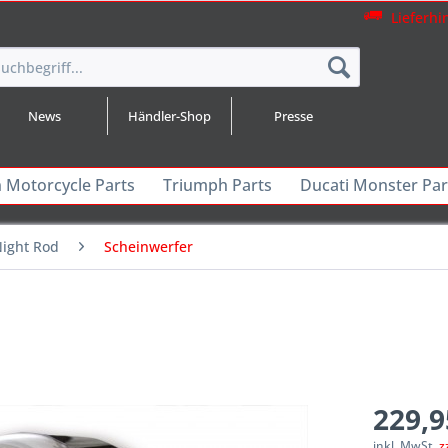
Lieferhi
News
Händler-Shop
Presse
n Motorcycle Parts
Triumph Parts
Ducati Monster Par
Night Rod
Scheinwerfer
229,9
inkl. MwSt.
z