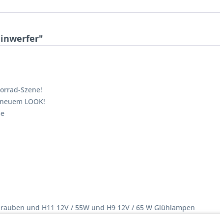
einwerfer"
torrad-Szene!
m neuem LOOK!
se
-Schrauben und H11 12V / 55W und H9 12V / 65 W Glühlampen