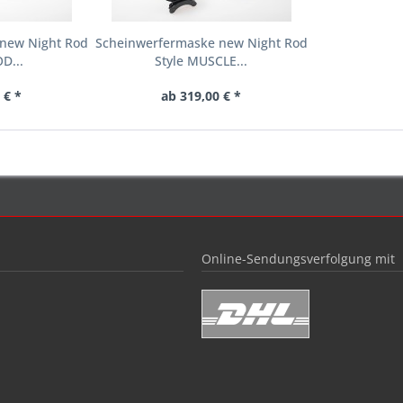
new Night Rod
Scheinwerfermaske new Night Rod
D...
Style MUSCLE...
 € *
ab 319,00 € *
Online-Sendungsverfolgung mit