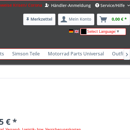
nweise Krisen/ Corona
Händler-Anmeldung
Service/Hilfe
Merkzettel
Mein Konto
0,00 € *
Select Language
▼
ts
Simson Teile
Motorrad Parts Universal
Outfits 

5 € *
zgl. Versand-, Logistik- bzw. Versicherungskosten