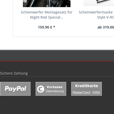
Scheinwerfer Montagesatz für
Scheinwerfermaske 
Night Rod Special...
Style V-RO
159,90 € *
ab 319,00
Sichere Zahlung