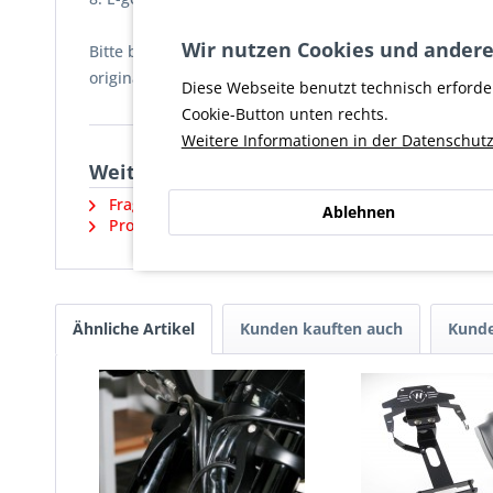
Wir nutzen Cookies und andere
Bitte bei der Planung beachten, dass der Scheinwerfer
original Instrumenten/-Haltern und dem Zündschlos
Diese Webseite benutzt technisch erforde
Cookie-Button unten rechts.
Weitere Informationen in der Datenschutz
Weiterführende Links zu "V-Rod-style S
Fragen zum Artikel?
Ablehnen
Produktsicherheit und weitere Artikel vom Herstell
Ähnliche Artikel
Kunden kauften auch
Kunde