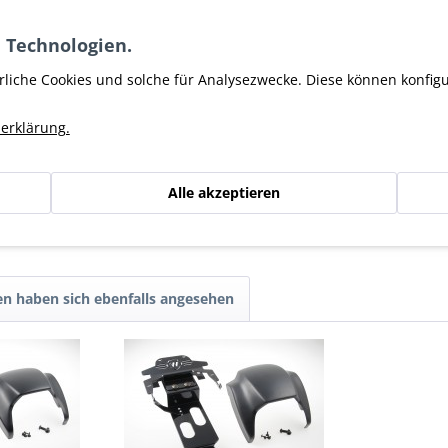
 Technologien.
 mit HD Halter, sehr eng an der Gabel gehalten ist! Es kann hier j
s kommen.
rliche Cookies und solche für Analysezwecke. Diese können konfig
erklärung.
cheinwerfer"
Alle akzeptieren
er SOC
n haben sich ebenfalls angesehen