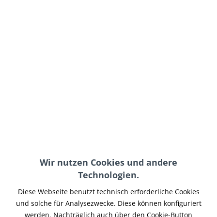
42,95 € *
inkl. MwSt.
zzgl. Versand-, Logistik- bzw. Versicherungskosten
Größe:
In den
Warenkorb
Merken
Wir nutzen Cookies und andere
Artikel-Nr.:
WCCSU001ZWM.1
Technologien.
Teilen
Tweet
Pin it
Teilen
Diese Webseite benutzt technisch erforderliche Cookies
und solche für Analysezwecke. Diese können konfiguriert
Beschreibung
werden. Nachträglich auch über den Cookie-Button