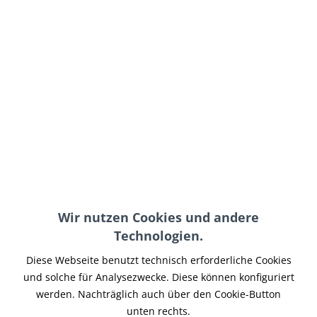
29,90 € *
inkl. MwSt.
zzgl. Versand-, Logistik- bzw. Versicherungskosten
auf Lager, sofort lieferbar, Lieferzeit 3-5 Werktage
In den
Warenkorb
Merken
Artikel-Nr.:
WCCBP006ZW
Wir nutzen Cookies und andere
Teilen
Tweet
Pin it
Teilen
Technologien.
Diese Webseite benutzt technisch erforderliche Cookies
Beschreibung
und solche für Analysezwecke. Diese können konfiguriert
West Coast Choppers Umhängetasche - CROSS BODY
werden. Nachträglich auch über den Cookie-Button
TRAVEL PACK - Eine praktische Umhängetasche...
mehr
unten rechts.