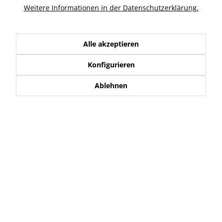
Weitere Informationen in der Datenschutzerklärung.
Ähnliche Artikel
Kunden haben sich ebenfalls angesehen
Alle akzeptieren
Konfigurieren
Service Hotline
Ablehnen
Shop Service
Informationen
Newsletter
* Alle Preise inkl. gesetzl. Mehrwertsteuer zzgl.
Versand-, Logistik,-
Verpackungs,- bzw. Versicherungskosten
.
Alle auf diesen Seiten, Bildern und in Verträgen verwendeten
Markennamen, Warenzeichen, Produktbezeichnungen, deren
Abkürzungen und Logos sind Eigentum der jeweiligen Unternehmen