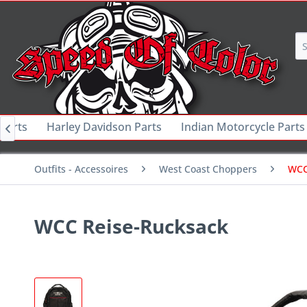
 Parts
Harley Davidson Parts
Indian Motorcycle Parts

Outfits - Accessoires
West Coast Choppers
WCC
WCC Reise-Rucksack