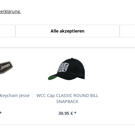
er West Coast Choppers Jesse James
erklärung.
Alle akzeptieren
gesehen
Keychain Jesse
WCC Cap CLASSIC ROUND BILL
SNAPBACK
*
30,95 € *