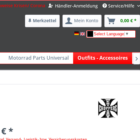
nweise Krisen/ Corona
Händler-Anmeldung
Service/Hilfe
Merkzettel
Mein Konto
0,00 € *
Select Language
▼
Motorrad Parts Universal
Outfits - Accessoires
F

 € *
zgl. Versand-, Logistik- bzw. Versicherungskosten