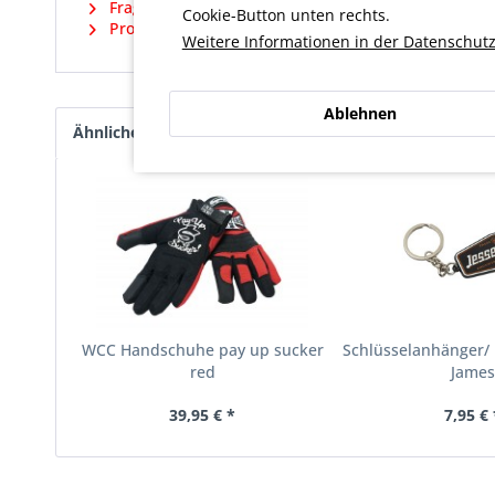
Fragen zum Artikel?
Cookie-Button unten rechts.
Produktsicherheit und weitere Artikel vom Herstell
Weitere Informationen in der Datenschutz
Ablehnen
Ähnliche Artikel
Kunden haben sich ebenfalls an
WCC Handschuhe pay up sucker
Schlüsselanhänger/ 
red
James
39,95 € *
7,95 € 