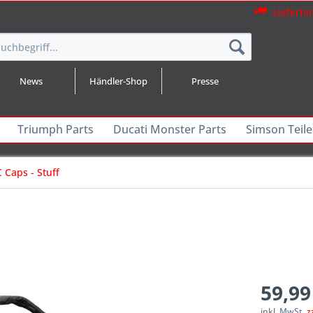
Lieferhi
News
Händler-Shop
Presse
Triumph Parts
Ducati Monster Parts
Simson Teile
 Caps - Stuff
59,99
inkl. MwSt.
z