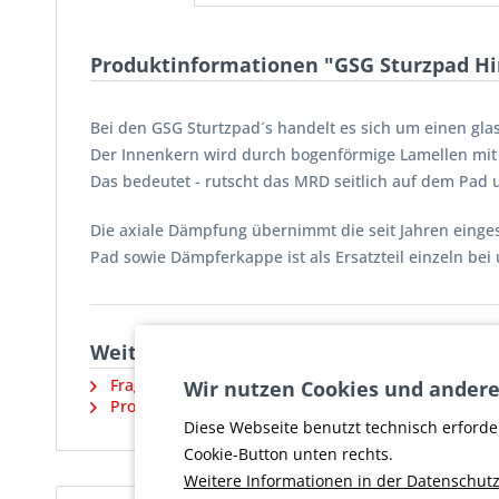
Produktinformationen "GSG Sturzpad Hin
Bei den GSG Sturtzpad´s handelt es sich um einen gla
Der Innenkern wird durch bogenförmige Lamellen mit 
Das bedeutet - rutscht das MRD seitlich auf dem Pad u
Die axiale Dämpfung übernimmt die seit Jahren einges
Pad sowie Dämpferkappe ist als Ersatzteil einzeln bei u
Weiterführende Links zu "GSG Sturzpad 
Fragen zum Artikel?
Wir nutzen Cookies und andere
Produktsicherheit und weitere Artikel vom Herstell
Diese Webseite benutzt technisch erforde
Cookie-Button unten rechts.
Weitere Informationen in der Datenschutz