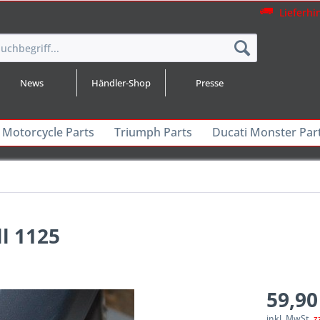
Lieferhi
News
Händler-Shop
Presse
 Motorcycle Parts
Triumph Parts
Ducati Monster Par
l 1125
59,90
inkl. MwSt.
z