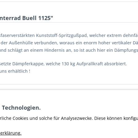
terrad Buell 1125"
sfaserverstärkten Kunststoff-Spritzgußpad, welcher extrem dehnfäh
der Außenhülle verbunden, woraus ein enorm hoher vertikaler Däm
nd schlägt an einem Hindernis an, so ist auch hier ein Dämpfungs
etzte Dämpferkappe, welche 130 kg Aufprallkraft absorbiert.
ns erhältlich !
Hinterrad Buell 1125"
 Technologien.
er SOC
rliche Cookies und solche für Analysezwecke. Diese können konfig
erklärung.