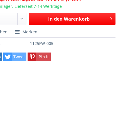
lager, Lieferzeit 7-14 Werktage
In den
Warenkorb
chen
Merken
:
1125FW-005
n
Tweet
Pin it