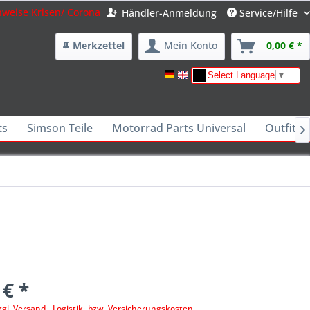
nweise Krisen/ Corona
Händler-Anmeldung
Service/Hilfe
Merkzettel
Mein Konto
0,00 € *
Select Language
▼
ts
Simson Teile
Motorrad Parts Universal
Outfits 

 € *
zgl. Versand-, Logistik- bzw. Versicherungskosten