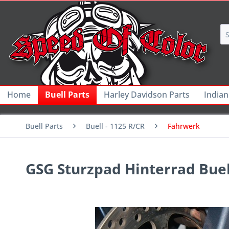
Home
Buell Parts
Harley Davidson Parts
Indian
Buell Parts
Buell - 1125 R/CR
Fahrwerk
GSG Sturzpad Hinterrad Buel