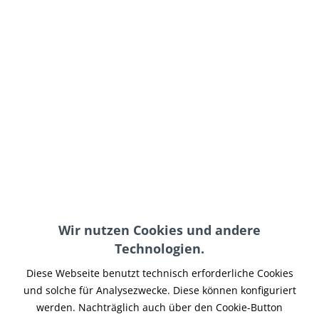
99,00 € *
inkl. MwSt.
zzgl. Versand-, Logistik- bzw. Versicherungskosten
im Außenlager, Lieferzeit 7-14 Werktage
In den
Warenkorb
Merken
Artikel-Nr.:
BPSP-037
Teilen
Tweet
Pin it
Teilen
Wir nutzen Cookies und andere
Technologien.
Beschreibung
Der bar adapter uni disc/ cone ermöglicht die Montage aller
Diese Webseite benutzt technisch erforderliche Cookies
mo.view Lenkerendenspiegel in...
mehr
und solche für Analysezwecke. Diese können konfiguriert
werden. Nachträglich auch über den Cookie-Button