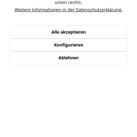
Zubehör
3
unten rechts.
Weitere Informationen in der Datenschutzerklärung.
Ähnliche Artikel
Alle akzeptieren
Kunden haben sich ebenfalls angesehen
Konfigurieren
Service Hotline
Ablehnen
Shop Service
Informationen
Newsletter
* Alle Preise inkl. gesetzl. Mehrwertsteuer zzgl.
Versand-, Logistik,-
Verpackungs,- bzw. Versicherungskosten
.
Alle auf diesen Seiten, Bildern und in Verträgen verwendeten
Markennamen, Warenzeichen, Produktbezeichnungen, deren