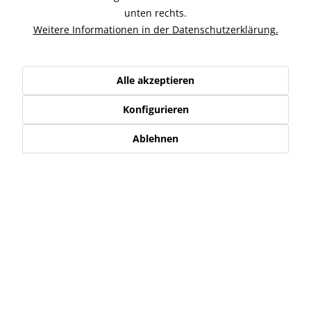
Simson Deckel für Radnabe vorn, mit graviertem Motiv DDR
unten rechts.
Mark. Passend für Simson KR51/1...
mehr
Weitere Informationen in der Datenschutzerklärung.
Zubehör
1
Alle akzeptieren
Ähnliche Artikel
Konfigurieren
Kunden kauften auch
Ablehnen
Kunden haben sich ebenfalls angesehen
Service Hotline
Shop Service
Informationen
Newsletter