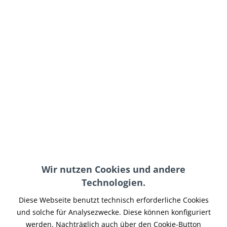
ab 15,95 € *
inkl. MwSt.
zzgl. Versand-, Logistik- bzw. Versicherungskosten
Motiv:
In den
Warenkorb
Merken
Wir nutzen Cookies und andere
Artikel-Nr.:
SIMFW-012
Technologien.
Teilen
Tweet
Pin it
Teilen
Diese Webseite benutzt technisch erforderliche Cookies
und solche für Analysezwecke. Diese können konfiguriert
Beschreibung
werden. Nachträglich auch über den Cookie-Button